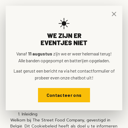
☀️
WE ZIJN ER
EVENTJES NIET
Vanaf
11 augustus
zijn we er weer helemaal terug!
Alle banden opgepompt en batterijen opgeladen.
COOKIE POLICY
Laat gerust een bericht na via het contactformulier of
probeer even onze chatbot uit!
Cookiebeleid voor The Street Food Company
Contacteer ons
Laatst bijgewerkt: 6 december 2023
Inleiding
Welkom bij The Street Food Company, gevestigd in
België. Dit Cookiebeleid heeft als doel u te informeren